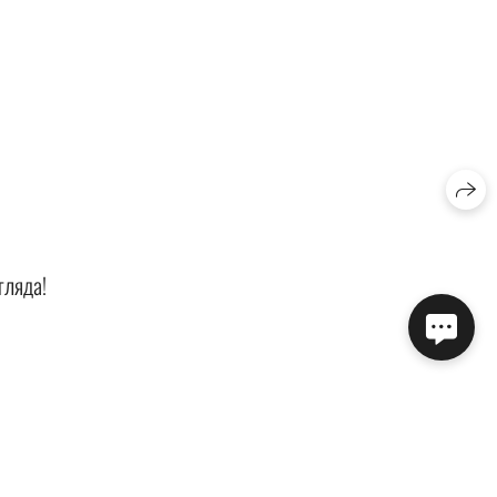
гляда!